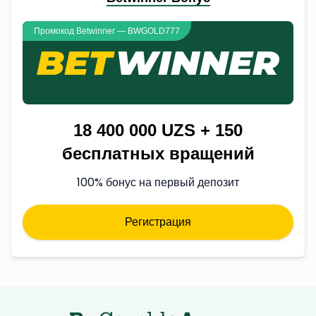
Промокод Betwinner — BWGOLD777
18 400 000 UZS + 150
бесплатных вращений
100% бонус на первый депозит
Регистрация