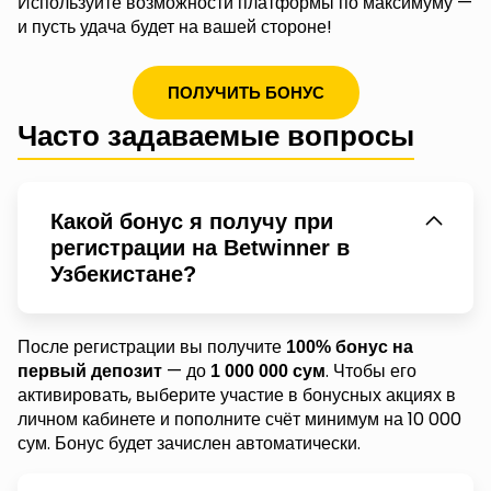
Используйте возможности платформы по максимуму —
и пусть удача будет на вашей стороне!
ПОЛУЧИТЬ БОНУС
Часто задаваемые вопросы
Какой бонус я получу при
регистрации на Betwinner в
Узбекистане?
После регистрации вы получите
100% бонус на
— до
. Чтобы его
первый депозит
1 000 000 сум
активировать, выберите участие в бонусных акциях в
личном кабинете и пополните счёт минимум на 10 000
сум. Бонус будет зачислен автоматически.