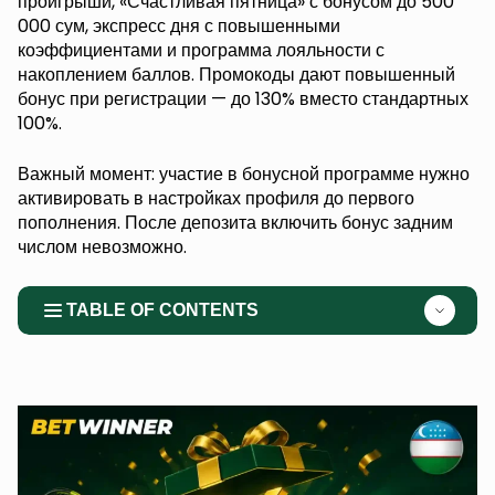
проигрыши, «Счастливая пятница» с бонусом до 500
000 сум, экспресс дня с повышенными
коэффициентами и программа лояльности с
накоплением баллов. Промокоды дают повышенный
бонус при регистрации — до 130% вместо стандартных
100%.
Важный момент: участие в бонусной программе нужно
активировать в настройках профиля до первого
пополнения. После депозита включить бонус задним
числом невозможно.
TABLE OF CONTENTS