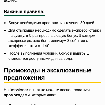
акциях).
Важные правила:
Бонус необходимо проставить в течение 30 дней.
Для отыгрыша необходимо сделать экспресс-ставки
на сумму, в 5 раз превышающую бонус. В каждом
экспрессе должно быть минимум 3 события с
коэффициентом от 1.40.
После выполнения условий, бонус и выигрыш
становятся доступными для вывода.
Промокоды и эксклюзивные
предложения
На Betwinner вы также можете воспользоваться
, которые дают:
промокодами