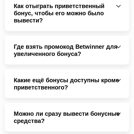
Как отыграть приветственный
бонус, чтобы его можно было
вывести?
Где взять промокод Betwinner для
увеличенного бонуса?
Какие ещё бонусы доступны кроме
приветственного?
Можно ли сразу вывести бонусные
средства?