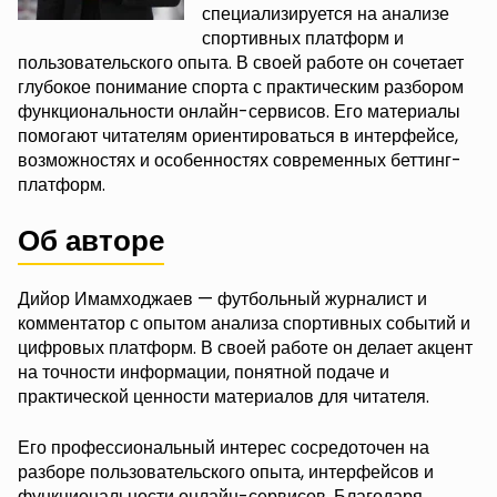
специализируется на анализе
спортивных платформ и
пользовательского опыта. В своей работе он сочетает
глубокое понимание спорта с практическим разбором
функциональности онлайн-сервисов. Его материалы
помогают читателям ориентироваться в интерфейсе,
возможностях и особенностях современных беттинг-
платформ.
Об авторе
Дийор Имамходжаев — футбольный журналист и
комментатор с опытом анализа спортивных событий и
цифровых платформ. В своей работе он делает акцент
на точности информации, понятной подаче и
практической ценности материалов для читателя.
Его профессиональный интерес сосредоточен на
разборе пользовательского опыта, интерфейсов и
функциональности онлайн-сервисов. Благодаря