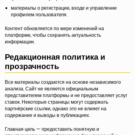
материалы о регистрации, входе и управлении
профилем пользователя.
Контент обновляется по мере изменений на
платформе, чтобы сохранять актуальность
информации.
Редакционная политика и
прозрачность
Все материалы создаются на основе независимого
анализа. Сайт не является официальным
представителем платформы и не предоставляет услуг
ставок. Некоторые страницы могут содержать
партнёрские ссылки, однако это не влияет на
содержание и выводы в публикациях.
Главная цель — предоставить понятную и