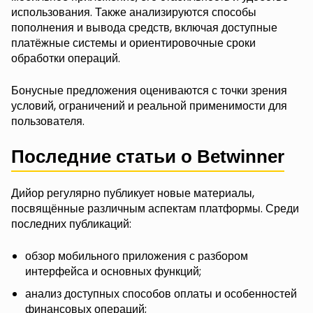
использования. Также анализируются способы
пополнения и вывода средств, включая доступные
платёжные системы и ориентировочные сроки
обработки операций.
Бонусные предложения оцениваются с точки зрения
условий, ограничений и реальной применимости для
пользователя.
Последние статьи о Betwinner
Дийор регулярно публикует новые материалы,
посвящённые различным аспектам платформы. Среди
последних публикаций:
обзор мобильного приложения с разбором
интерфейса и основных функций;
анализ доступных способов оплаты и особенностей
финансовых операций;